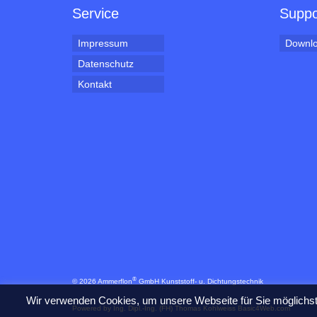
Service
Suppo
Impressum
Downl
Datenschutz
Kontakt
®
© 2026 Ammerflon
GmbH Kunststoff- u. Dichtungstechnik
Wir verwenden Cookies, um unsere Webseite für Sie möglichst 
Powered by Ing. Dipl.-Ing. (FH) Thomas Kohlweiss Basic4Web.com