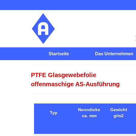
Startseite
Das Unternehmen
PTFE Glasgewebefolie
offenmaschige AS-Ausführung
Nenndicke
Gewicht
Typ
ca. mm
g/m2