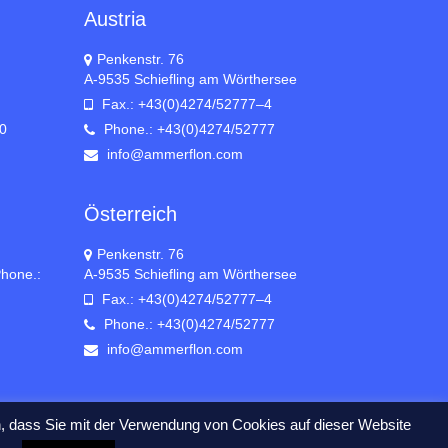
Austria
Penkenstr. 76
A-9535 Schiefling am Wörthersee
Fax.: +43(0)4274/52777–4
 0
Phone.: +43(0)4274/52777
info@ammerflon.com
Österreich
Penkenstr. 76
hone.:
A-9535 Schiefling am Wörthersee
Fax.: +43(0)4274/52777–4
Phone.: +43(0)4274/52777
info@ammerflon.com
n, dass Sie mit der Verwendung von Cookies auf dieser Website