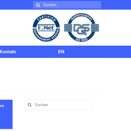
Suche
nach:
Kontakt
EN
Suche
en
nach: